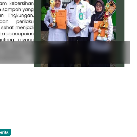
Berita
Pengumuman
erita