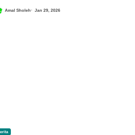
Amal Sholeh
Jan 29, 2026
Informasi Pendaftaran
Siswa Baru TP.2024-
2025
Amal Sholeh
Jan 9, 2023
erita