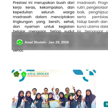
Amal Sholeh
Des 9, 2025
Berita
Pengumuman
B