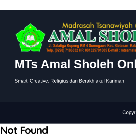
s
MTs Amal Sholeh Onl
Smart, Creative, Religius dan Berakhlakul Karimah
Copyri
Not Found