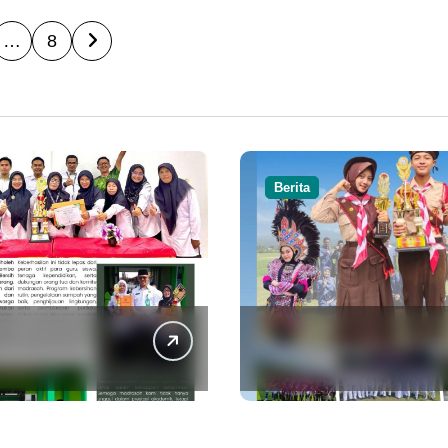
…
8
Berita