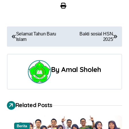
N
Selamat Tahun Baru
Bakti sosial HSN
Islam
2025
a
v
i
By
Amal Sholeh
g
a
s
Related Posts
i
p
Berita