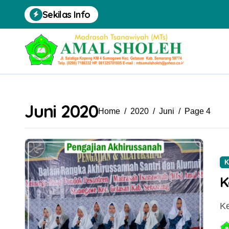
Skip
Sekilas Info
to
content
Juni 2020
Home
2020
Juni
Page 4
K
K
Berita
Pengumuman