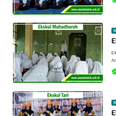
K
E
Ekstrakurikuler Muhadhoroh (Latohan Pidato) MTs
A
Informasi Pendaftaran
Siswa Baru TP.2024-
2025
Amal Sholeh
Jan 9, 2023
K
E