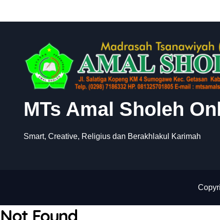
s
MTs Amal Sholeh Onl
Smart, Creative, Religius dan Berakhlakul Karimah
Copyri
Not Found