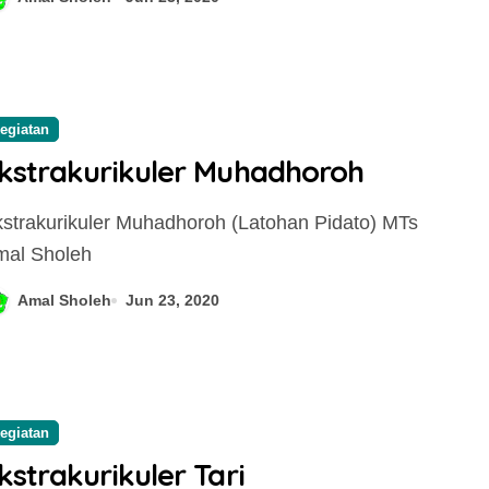
egiatan
kstrakurikuler Muhadhoroh
mal Sholeh
Amal Sholeh
Jun 23, 2020
Informasi Pendaftaran
Siswa Baru TP.2024-
2025
Amal Sholeh
Jan 9, 2023
egiatan
kstrakurikuler Tari