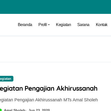
Beranda
Profil
Kegiatan
Sarana
Kontak
egiatan
egiatan Pengajian Akhirussanah
Berita
Pengumuman
Kegiatan Pengajian Akhirussanah MTs Amal Sholeh
Amal Sholeh
Jun 23, 2020